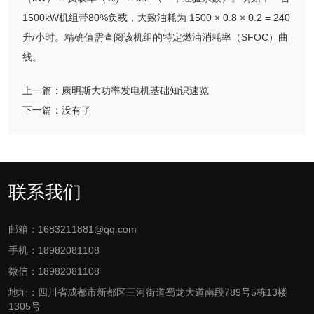
1500kW机组带80%负载，大致油耗为 1500 × 0.8 × 0.2 = 240
升/小时。精确值需查阅该机组的特定燃油消耗率（SFOC）曲
线。
上一篇：
康明斯大功率发电机基础知识速览
下一篇：
没有了
联系我们
邮箱：1683211881@qq.com
手机：18982081108
微信：18982081108
地址：四川省成都市新都区三河街道蜀龙大道南段789号5栋13楼
1305号