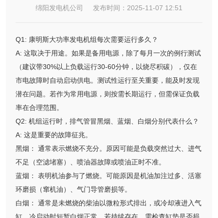
绵阳发电机公司 发布时间：2025-11-07 12:51
Q1: 康明斯大功率发电机组每次需要运行多久？
A: 这取决于用途。如果是备用电源，除了每月一次的例行测试
（建议带30%以上负载运行30-60分钟，以烧尽积碳），仅在
市电故障时自动启动供电。测试性运行至关重要，能及时发现
潜在问题。若作为常用电源，则按需长期运行，但需保证负载
率在合理范围。
Q2: 机组运行时，排气管冒黑烟、蓝烟、白烟分别代表什么？
A: 这是重要的故障征兆。
黑烟： 通常表示燃烧不充分。原因可能是负载突然过大、进气
不足（空滤堵塞）、喷油器故障或喷油正时不准。
蓝烟： 表明机油参与了燃烧。可能原因是机油加注过多、活塞
环磨损（窜机油）、气门导管磨损等。
白烟： 通常是未燃烧的柴油以微粒形式排出，或冷却液进入气
缸。冷启动时短暂白烟正常，若持续存在，需检查缸垫是否损